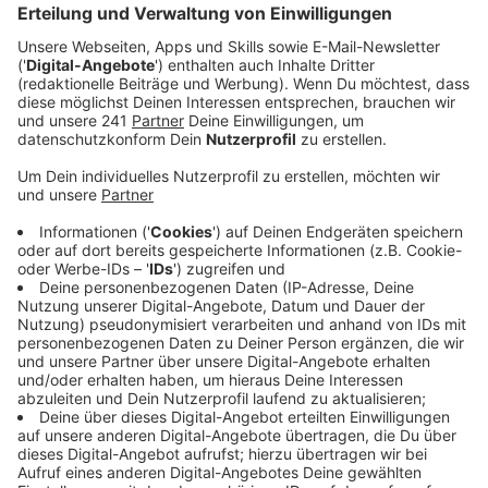
Anzeige
Invasive Insektenart bedroht heimische Tiere
Anzeige
Auch in Leverkusen verbreitet sich die Asiatische
Hornisse. Es ist eine invasive Art, die eine Bedrohung
für unsere heimischen Insekten ist. Die Stadt hat uns
mitgeteilt, dass auch in Leverkusen schon mehrere
Meldungen über Nester der asiatischen Hornisse
eingegangen sind.
Anzeige
Nester nicht selbständig entfernen