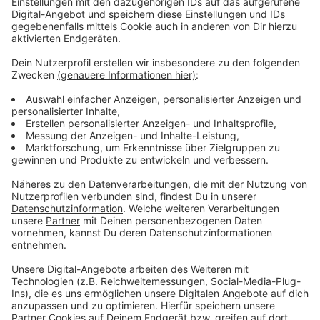
Anzeige
Die Tiere stellen für Menschen keine besondere
Gefahr dar, aber wenn ihr so ein Hornissen-Nest seht,
dann bitte nicht selbstständig entfernen. Die Nester
sind sehr groß und hängen hoch in den Bäumen. Die
Leverkusener Naturschutzbehörde rät allen
Bürgerinnen und Bürgern für die Beseitigung
Schädlingsbekämpfungsfirmen kommen zu lassen.
Anzeige
Weitere Meldungen aus Leverkusen
Anzeige
Vergleichsweise wenige Schrotträder in Leverkusen