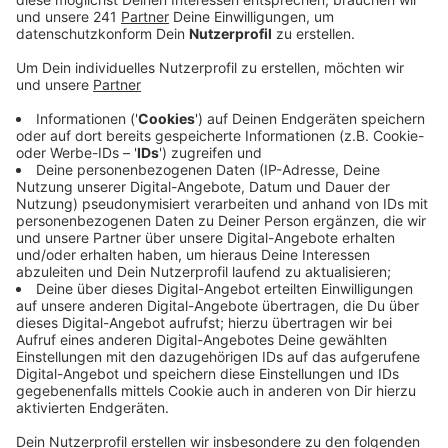
Wiesdorfer Fußgängerzone hat, ist unklar.
Veröffentlicht:
Freitag, 24.11.2023 09:52
Anzeige
Der ursprüngliche Geschäftsführer wird per
Haftbefehl gesucht und ist untergetaucht – dem
neuen Chef bleibt jetzt offenbar nichts anderes übrig,
als Insolvenz anzumelden. Das Geschäft in den
bestehenden Aachener-Filialen soll weiter laufen. Was
mit den übernommenen Kaufhof-Filialen, also auch mit
der bei uns in der Wiesdorfer Fußgängerzone, passiert,
das kann keiner sagen. Vom Unternehmen heißt es:
"Für die noch nicht eröffneten Filialen werden die
Möglichkeiten einer ggf. zeitnahen Eröffnung geprüft."
Darüber hinaus heißt es, der vorläufige
Insolvenzverwalter hat seine Tätigkeit aufgenommen