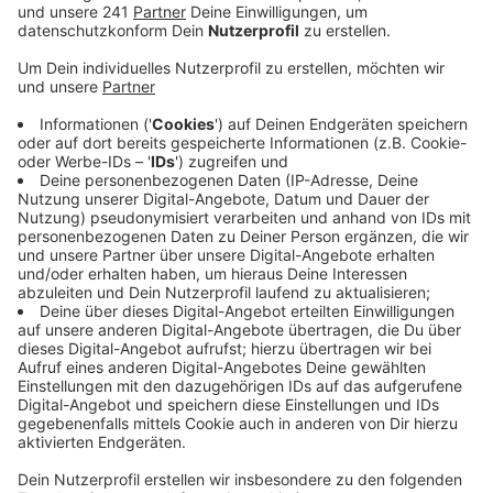
verständlich präsentiert zu bekommen.
Veröffentlicht:
Mittwoch, 12.01.2022 11:52
Anzeige
Bereits seit 2017 informiert das kommunale
Integrationszentrum auf seiner Seite über Anlauf- und
Beratungsstellen, aktuelle Entwicklungen und
Veranstaltungen rund um die Themen Integration und
Zuwanderung. Gerade in der Corona-Pandemie
müssten laufend neue Informationen in diversen
Sprachen abrufbar sein, so die Stadt weiter. Neben
Deutsch stehen auch Englisch, Französisch und
Arabisch zur Verfügung. Allein im vergangenen Jahr
wurde das Portal rund 6.000 Mal im Monat aufgerufen.
Es gilt damit als wichtiger Baustein in der
Integrationsarbeit der Stadt.