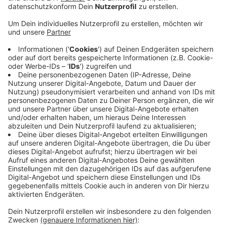
Impfterminen geben.
Veröffentlicht:
Montag, 24.01.2022 12:50
Anzeige
Die Mitglieder des Integrationsrates erklären jetzt
telefonisch auf mehreren Sprachen, wie man einen
Impftermin bekommt, und helfen Interessierten bei
der Buchung. Unterstützung vor Ort gibt es jetzt auch
im Opladener Laden. Interessierte bekommen hier
Hilfe mit ihren Impfunterlagen und können von hier aus
einen Impftermin buchen.
Generelle Infos zur Impfung gibt es auf der
Homepage
des Integrationsrates. Unterstützung beim Impftermin
gibt es unter der Rufnummer 0178 6340847.
Anzeige