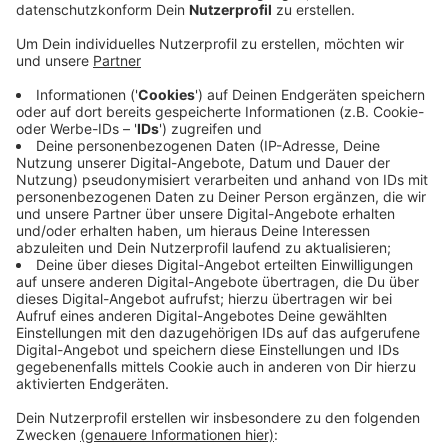
Anzeige
„Kunst gegen Krieg“ – unter diesem Motto startet der
Leverkusener Integrationsrat heute eine Kunst-
Auktion. Die Leverkusener Künstlerin Elena Büchel
kommt gebürtig aus der Ukraine und hat zwei große
Bilder auf Leinwand gemalt. Sie tragen die Titel
„Kindertränen“ und „Hoffnung“. Sie sind 1 Meter mal
1,20 Meter groß und in den ukrainischen Farben blau
und gelb gehalten. Das Startgebot für beide Bilder
liegt bei 400 Euro. Die Auktion läuft noch bis zum 4.
April. Gebote können unter der Telefonnummer 0178
6340847 und über die E-Mail-Adresse
integralev@yahoo.com abgegeben werden.
Anzeige