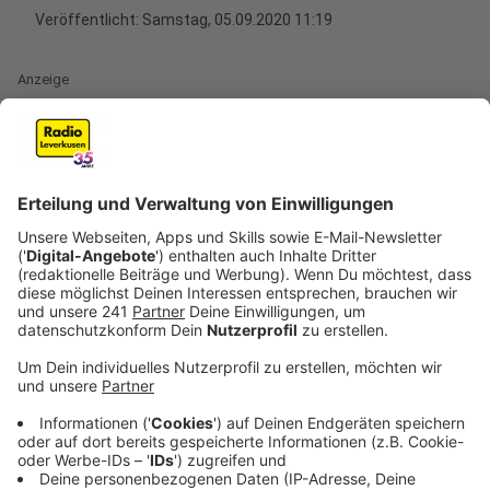
Veröffentlicht:
Samstag, 05.09.2020 11:19
Anzeige
Am Freitagabend haben sich die verschiedenen Listen,
vergleichbar mit Parteien bei der Stadtratswahl,
vorgestellt.
Sieben Listen treten bei der Wahl für den
Integrationsrat an. Drei der Listen sind bereits im
jetzigen Rat vertreten. Vier haben sich neugegründet.
Die Listen speisen sich jeweils hauptsächlich aus
Vertretern gleicher Ethnien. Sie sprechen aber mit
ihren Programmen durchaus auch breitere
Wählerspektren an.
Wahlberechtigte wurden bereits mit ihrer