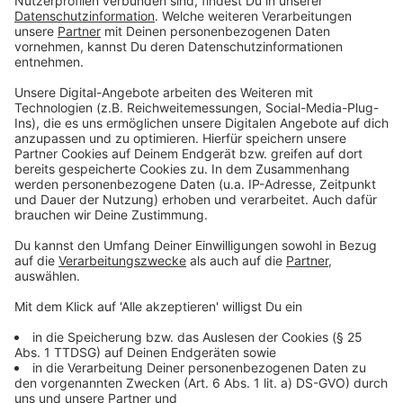
Unser Leverkusen:
Die Liste Unser Leverkusen setzt sich aus
verschiedenen hauptsächlich muslimischen Vereinen
zusammen. Auch sie haben sich breit den Kampf
gegen Rassismus auf die Fahne geschrieben. Sie
wollen den Integrationsrat sichtbarer in der
Öffentlichkeit machen.
Nasch Dwor – Unser Hof / Davidstern:
Nasch Dwor ist eine Liste, die sich aus Mitgliedern
zusammensetzt, die ihre Wurzeln in der ehemaligen
Sowjetunion haben. Sie wollen sich insgesamt für
bessere Bildungsmöglichkeiten für Kinder und
Jugendliche einsetzen. Auch sie möchten sich im
Integrationsrat gegen den erstarkenden Rassismus in
der Gesellschaft einsetzen.