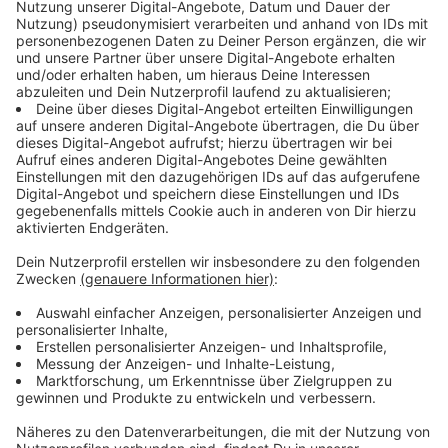
Wahlbenachrichtigung darüber informiert, wie und wo
sie am 13. September den Integrationsrat wählen
dürfen. 25 Listenplätze umfasst der Rat, der als
politisches Sprachrohr für Menschen mit
Zuwanderungsgeschichte die Politiker im Stadtrat
berät. Ergänzt wird er durch neun Ratspolitiker, die in
den Rat entsandt werden.
Anbei einige Stichpunkt zu den einzelnen
kandidierenden Listen:
Internationale Liste Leverkusen:
Die Internationale Liste existiert seit 30 Jahren. Sie ist
eine Verbindung verschiedener Ethnien. Sie war in der
vergangenen Periode die am stärksten vertretende
Liste im Integrationsrat. Sie will sich in der nächsten
Periode stark gegen Rassismus engagieren und für die
finanzielle Unterstützung von Kulturvereinen
einsetzen.