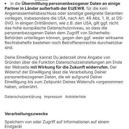
Yekbun:
Yekbun ist eine neu-gegründete Liste. Sie setzt sich
für die Interessen der Kurden in Leverkusen ein. Die
Liste möchte alle Kurden in der Stadt
zusammenführen und ihnen Sicherheit und
Gemeinschaft bieten.
Internationale Union:
Die Liste Internationale Union ist ein
Zusammenschluss von Russland-Deutschen.
Biso na Biso:
Biso na Biso setzt sich in erster Linie aus Menschen
mit afrikanischen Wurzeln zusammen. Die Liste ist seit
vielen Jahren in der Stadt etabliert.
Aufbruch Leverkusen / Migrantenliste: