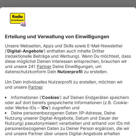
Anzeige
Die französischen Produzenten "French Fuse" sind auf
das Video des kleinen Rylyn Clarke gestoßen, der zu
Beginn der Corona-Pandemie im Jahr 2020 die Zeilen
von Bob Marleys Song "Three Little Birds" gesungen
hatte und schon damals für einen Internet-Hit sorgte,
wenn auch wohl nur in den USA. Nun aber geht der
Remix von French Fuse feat. Ryclarkie zu "Three Little
Birds" in den sozialen Medien viral. Selbst die
Kardashians haben es schon in ihren sozialen Medien
geteilt. Das Video möchten wir euch nicht
vorenthalten.
Anzeige