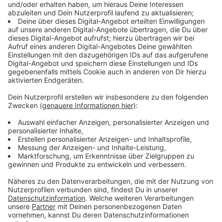
Wir benötigen Ihre
Zustimmung, um den YouTube
Video-Service zu laden!
Wir verwenden einen Service eines
Drittanbieters, um Videoinhalte
einzubetten. Dieser Service kann
Daten zu Ihren Aktivitäten
sammeln. Bitte lesen Sie die
Details durch und stimmen Sie der
Nutzung des Service zu, um dieses
Video anzusehen.
Mehr Informationen
Das französische Produzenten-Duo "French Fuse" hat
einen Remix mit der Stimme von Rylyn Clark zu "Three
Akzeptieren
Little Birds" herausgebracht und für einen Internet-Hit
powered by
Usercentrics Consent
gesorgt.
Management Platform