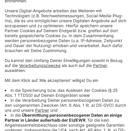
Anzeige
Der talentierte Rylyn Clark
Anzeige
Als erste Medien auf den jungen Rylyn Clark
aufmerksam wurden, wurde seine Adoptiv-Mutter
befragt, ob sie wusste, dass ihr Sohn mit gerade
einmal vier Jahren schon ein begnadeter Sänger sei.
Sie erzählte Reportern: "Ich habe Rylyn adoptiert und
begleite ihn seit dem Tag nach seiner Geburt. Als seine
Mutter habe ich Rylyn immer so beschrieben, als hätte
er eine Art Magie. Ich konnte es nicht immer in Worte
fassen, aber es war wirklich seine Fähigkeit, Menschen
glücklich zu machen." Wer sich das Video zu Three
Little Birds anschaut, wird dem wohl zustimmen. Und
wer mehr über den Jungen erfahren möchte: Seine