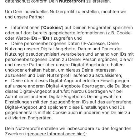
Anzeige
So besuchen Schüler zum Beispiel eine Synagoge oder
Gebetshäuser und setzen sich im Unterricht intensiv
mit den verschiedenen Religionen auseinander. Doch
auch für Erwachsene gibt es Programm: Darunter
Themenabende zur Rolle der Frau oder guter
Nachbarschaft.
Außerdem wird es ein Elterncafé in Schulen geben, wo
besonders der Austausch über Religionen im
Vordergrund stehen soll. Vor zwei Jahren, 2018, gab es
dieses Projekt erfolgreich zum ersten Mal.
Anzeige