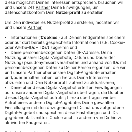
gelegen. Seitdem liegt er teils deutlich darunter,
aktuell liegt der Wert bei rund 170.
Veröffentlicht:
Montag, 09.11.2020 14:08
Anzeige
Negativ ist der Trend dagegen bei einem anderen
Wert: Die Zahl der Corona-Patienten in den
Krankenhäusern der Stadt steigt, inzwischen sind es
37 Fälle - fünf mehr als vor einer Woche. “Wenn das so
weitegeht, steuern wir in Leverkusen auf einen
Pflegenotstand zu”, warnt die Stadt. Deshalb sucht
sie Fachkräfte, die medizinische, pflegende und
rettungsdienstliche Vorerfahrungen haben. Sie sollen
die Mitarbeiter in Pflegeheimen und Kliniken
unterstützen. In rund einer Woche wollen
Bundeskanzlerin Merkel und die Ministerpräsidenten