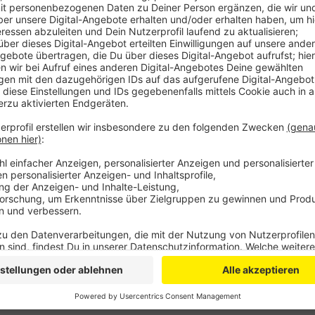
Anzeige
Konkret heißt das: In den letzten sieben Tagen hab
auf 100.000 Einwohner mit dem Coronavirus angestec
den niedrigeren Zahlen nach den Feiertagen gerechn
als auch weniger Meldungen von den Gesundheitsäm
Leverkusen hat über die Weihnachtsfeiertage allerdi
Zusammenhang mit Covid-19 bekannt gegeben: Damit 
uns in der Stadt auf 31.
Anzeige