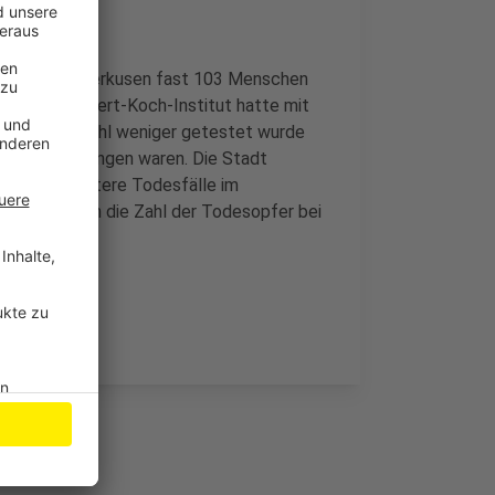
en sich in Leverkusen fast 103 Menschen
kt. Das Robert-Koch-Institut hatte mit
et, weil sowohl weniger getestet wurde
tern eingegangen waren. Die Stadt
ngs zwei weitere Todesfälle im
erhöht sich die Zahl der Todesopfer bei