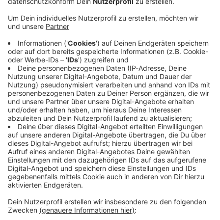
Jährige soll 2015 nach Syrien ausgereist sein und
sich dem Islamischen Staat angeschlossen haben.
Veröffentlicht:
Donnerstag, 15.04.2021 06:35
Anzeige
Ihr werden Sklavenhaltung und Verbrechen gegen die
Menschlichkeit vorgeworfen. Laut
Bundesanwaltschaft haben sich die Vorwürfe während
des Prozesses am Oberlandesgericht Düsseldorf
bestätigt. Statt glaubwürdiger Reue habe die
Leverkusenerin Selbstmitleid an den Tag gelegt. Das
Urteil soll kommende Woche fallen.
Anzeige