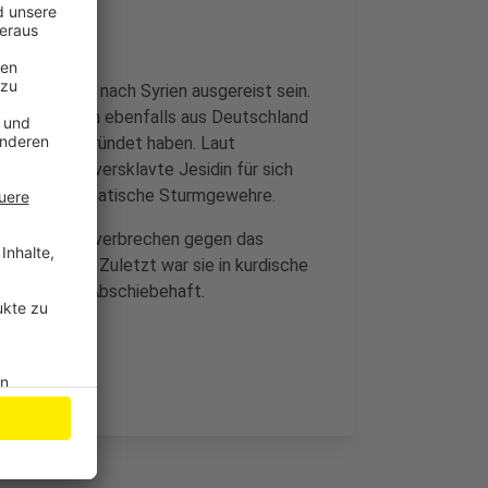
rigen Tochter nach Syrien ausgereist sein.
anisation einen ebenfalls aus Deutschland
 Familie gegründet haben. Laut
derem eine versklavte Jesidin für sich
rere vollautomatische Sturmgewehre.
 wegen Kriegsverbrechen gegen das
chlichkeit. Zuletzt war sie in kurdische
er Türkei in Abschiebehaft.