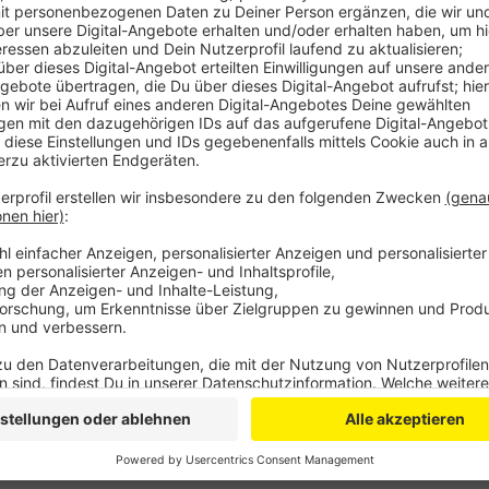
Anzeige
2015 soll die Leverkusenerin mit ihrer damals vierjäh
Dort soll sie über eine Heiratsagentur der Terrororg
kommenden IS-Anhänger geheiratet und mit ihm eine
Bundesanwaltschaft hat die IS-Rückkehrerin unter an
putzen lassen. Außerdem hatte sie Zugriff auf meh
Gegen die Leverkusenerin wird jetzt unter anderem
Eigentum und Beihilfe zum Verbrechen gegen die Mens
Gefangenschaft geraten und befand sich danach in d
Anzeige