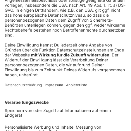
Herausforderung begegnen?
Anzeige
Die Nutzung von Social Media hat unseren
Medienkonsum und –umgang grundlegend verändert.
Über alles, was geschieht, kann sofort berichtet
werden. Recherchearbeit kostet Zeit. Zeit die man
kaum hat, wenn man nicht den Anschluss verlieren
möchte. Auch die Plattformen, auf denen wir unsere
Meinungen anonym mitteilen können, sind zahlreich.
Frühzeitige, umfangreiche
Aufklärung im Unterricht ist daher unumgänglich.
Schüler*innen sollten darüber informiert werden und
lernen, dass z. B. ihr Suchverhalten – durch
Algorithmen – dazu führt, dass sie sich irgendwann in
einer persönlichen Informations- bzw. Filterblase
befinden. Es muss schon in der Schule Diskussions-