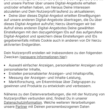
Anzeige
Laut RKI befinden wir uns derzeit in einer
Übergangsphase von einem pandemischen in ein
endemisches Geschehen. Es ist daher sinnvoll die
Basismaßnahmen (AHA+A+L) weiterhin einzuhalten.
Unsere Regierungspolitiker müssen des Weiteren
schneller auf unsere Wissenschaftler*innen hören, um
eine unkontrollierbare Situation, die zu weiteren
Schließungen von z. B. Kitas, Schulen, Gastronomie,
etc. führt und somit unser Leben, wieder einmal, stark
beeinflusst, zu verhindern. Die Inzidenz kann und darf
allerdings nicht länger der alleinige Faktor sein, da auch
geimpfte Personen erkranken können – in der Regel
aber keinen schweren Verlauf haben. Auch wenn die
Impfung uns vor schweren Verläufen schützt, halte ich
eine Impfplicht für nicht richtig, da diese zu stark in