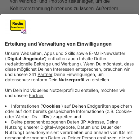
von Windrad- und Photovoltaikanlagen, um die
Kohleverstromung hinter uns zu lassen. Außerdem
benötigen wir eine angemessene CO2-Bepreisung, um
den Anreiz zu schaffen, klimafreundlich zu handeln.
Anzeige
9) Corona
Anzeige
Wie stellen Sie sich das Ende der Pandemie
vor? Welche Rahmenbedingungen muss die
Politik dafür schaffen? Welche Maßnahmen
müssen ergriffen oder aufgehoben werden?
Ist eine Impfpflicht notwendig?