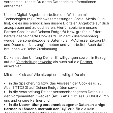
das Individualrecht eingreifen würde. Gute, leicht
verständliche und ausführliche Aufklärungsarbeit –
ohne Druck – halte ich hier für das sinnvollste Mittel.
Anzeige
10) Gesellschaft
Anzeige
Die gesellschaftliche Spaltung nimmt zu.
Debatten werden zunehmend unsachlich. Die
Trennung von Meinung und Fakten
verschwimmt. Viele stecken in ihrer
Filterblase. Wie möchten Sie dieser