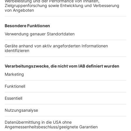
und Argumentationsaufgaben geben, die die Schüler
dazu auffordern sich mit unterschiedlichsten
Sichtweisen sachlich auseinanderzusetzen.
Aussagen sollten immer kritisch hinterfragt werden.
Dafür muss man aber wissen „wie“. Es muss, gerade
auch für seriöse Medien, die Regel werden Quellen zu
benennen, damit die Leser*innen bzw. Zuschauer*innen
den Beitrag überprüfen können und somit das
Vertrauen in die Medien wieder gestärkt wird.
Anzeige
Anzeige