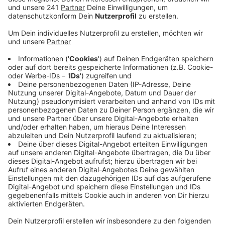
Anzeige
Sie sollen ein Bild zum Thema entwerfen – nicht
größer als Din-A4 und jede Maltechnik ist erlaubt. Die
Arbeiten werden anschließend in Opladen und im
Internet ausgestellt. Die Abgabefrist endet am 2.
Februar 2023. Die drei besten Kunstwerke werden
prämiert - in den jeweiligen Altersgruppen bis 6 Jahre;
7-9 Jahre und 10-12 Jahre gibt es jeweils folgenden
Preis: 1. Preis 3 x 11 €, 2. Preis 2 x 11 € und 3. Preis 11
€.
Auf der Rückseite des Bildes muss der Name, das
Alter, und eine Telefonnummer oder Mailadresse
angegeben und an die Geschäftsstelle des Komitee
Opladener Karneval, Am Knechtsgraben 57, 51379