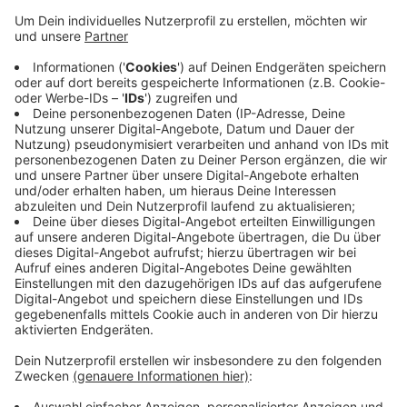
111. Jubiläum, das die Roten Funken dieses Jahr
feiern.
Veröffentlicht:
Freitag, 21.05.2021 16:48
Anzeige
Die Stadt hat die Genehmigung nach eigenen Angaben
unterstützt, um dem Verein für sein
gesellschaftliches, kulturelles und soziales
Engagement danken.
Anzeige