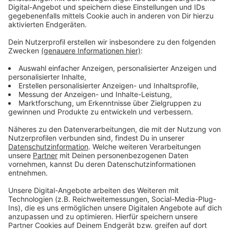
kosten. Spruchreif ist in der Sache noch nichts. Am
Montagabend haben sich Karnevalisten vom FLK, aus
Schlebusch und auch aus Hitdorf zu einem
gemeinsamen Brainstorming getroffen. Am
Donnerstag will der FLK sich ein weiteres Mal mit
seinen Mitgliedern beraten.
In Hitdorf gibt es zusätzlich noch Überlegungen ein
Video mit Highlights aus den letzten Karnevalsjahren
zu zeigen.
Die Karnevalisten vom
Komitee Opladener Karneval
haben einen Malwettbewerb ins Leben gerufen.
Kinder
im Alter zwischen 3 und 12 Jahren können an dem
Wettbewerb teilnehmen und ein Bild zu dem Thema
„Opladen träumt“ malen. Mehr Infos dazu gibt's
hier.