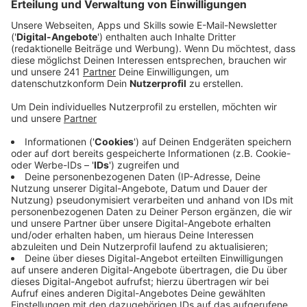
stellen. Dafür sind alle Jecken aufgerufen
Karnevalswagen, Motto- und Musikgruppen in
Schuhkartongröße nachzubasteln und bei dem
Verein abzugeben. Auch beim Festausschuss
Leverkusener Karneval gibt es Überlegungen den
Karneval virtuell stattfinden zu lassen.
Veröffentlicht:
Dienstag, 12.01.2021 06:20
Anzeige
Eine Überlegung vom FLK ist, dass Jecken online an
einer Sitzung teilnehmen können. Möglich könnte das
das Online-Portal Jeck-Stream machen - darüber
können Vereine Auftritte von allen bekannten
Karnevalsbands wie Brings oder die Klüngelköpp für
ihre individuelle Sitzung buchen. Die Teilnahme an so
einer Online-Sitzung würde dann ungefähr 6 bis 8 Euro