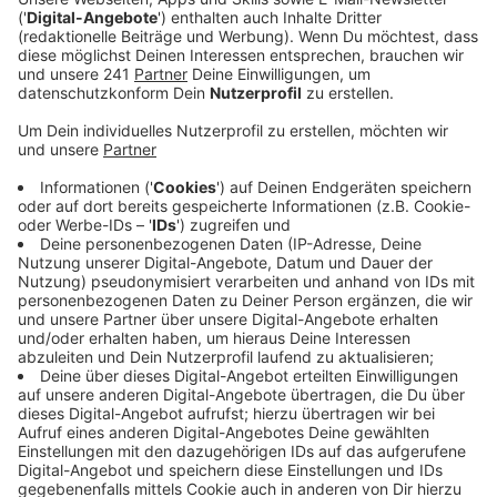
Veröffentlicht:
Dienstag, 30.04.2019 11:17
Anzeige
Viele Menschen würden in ihrem Umfeld Gewalt an
Kindern vermuten, die Hemmschwelle, sich an Polizei
und Jugendamt zu wenden, sei jedoch groß. Auch der
Opferschutzbund Weißer Ring sieht das Problem: Seit
vielen Jahren blieben die Fallzahlen von Gewalt an
Kindern unverändert hoch.
Wer Hilfe sucht, kann die in Leverkusen zum Beispiel
beim Kinderschutzbund bekommen.
Kinderschutzbund Leverkusen: