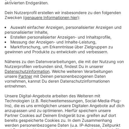
Website:
www.dksb-leverkusen.de
Mail:
info@dksb-leverkusen.de
Tel: 02171 84242
Weisser Ring:
Website:
www.weisser-ring.de
Kostenloses Opfertelefon: 116 006 - täglich zwischen
7 Uhr und 22 Uhr.
Anzeige