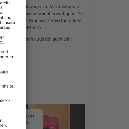
 und Karnevalswagen im Miniaturformat
zt. Die Resonanz war überwältigend: 74
rkusen, Unternehmen und Privatpersonen
ür die ganze Familie.
Weiß Schlebusch
natürlich auch sehr
ustimmung, um
-Service zu