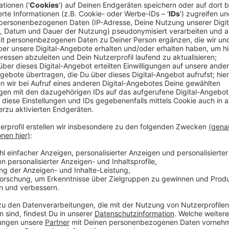
Die Karnevalsgesellschaft KG Grün-Weiß Schlebusch
gesammelt und zu einem Modell-Zug zusammengeset
Wagen von nahezu allen Karnevalsvereinen aus Leve
sind dabei. Ein Projekt von Kindern und Erwachsenen f
Wir zeigen euch das großartige Projekt der
KG Grün-
gerne!
Anzeige
En Schliebjer Zoch wie nie!
Anzeige
Wir benötigen Ihre Z
den YouTube Video
laden!