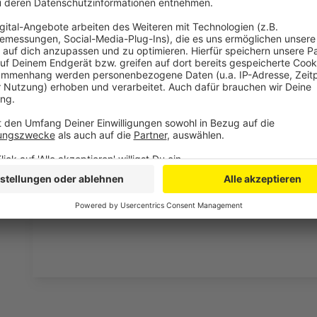
Wir verwenden einen S
Drittanbieters, um V
einzubetten. Dieser Servi
Ihren Aktivitäten sammeln.
die Details durch und s
Nutzung des Service zu, 
anzusehen
Mehr Informati
Hier könnt ihr den virtuellen Karnevalszug der KG G
Akzeptieren
Anzeige
powered by
Usercentrics Co
Platform