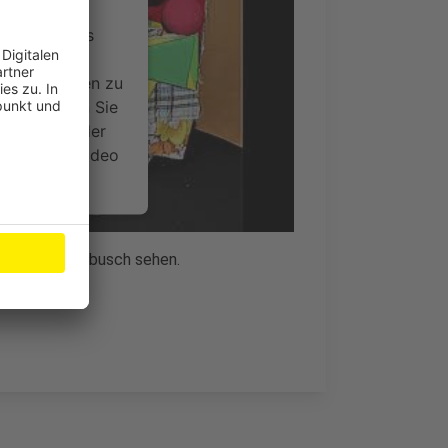
ervice eines
ideoinhalte
ce kann Daten zu
 Bitte lesen Sie
timmen Sie der
um dieses Video
.
onen
rün-Weiß Schlebusch sehen.
nsent Management