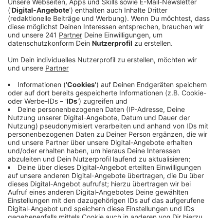
Anzeige
Mangel an Praktikanten in vielen
Unternehmen
Anzeige
Das Portal soll funktionieren wie eine Jobbörse, nur
speziell für Praktika bei uns in der Stadt. Dieses
Konzept habe sich in anderen Kommunen bewährt, so
die SPD. Und das würde sich auch für Unternehmen
lohnen: Für sie seien Praktikanten potenzielle
Auszubildende, und die sind im Moment ohnehin
Mangelware. Zusätzlich zum Onlineportal soll es eine
Werbekampagne geben, die darauf aufmerksam
macht. Über den Antrag entscheidet zuerst der
Jugendausschuss am Donnerstag.