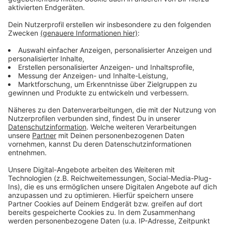
Anzeige
Weitere Meldungen aus Leverkusen
Anzeige
Terrorpläne für Leverkusener Weihnachtsmarkt:
Anklage steht
Nach Sperrung: Nobelstraße in Leverkusen wieder frei
Falscher Polizist überfallt Senior in Leverkusen-
Schlebusch
Anzeige