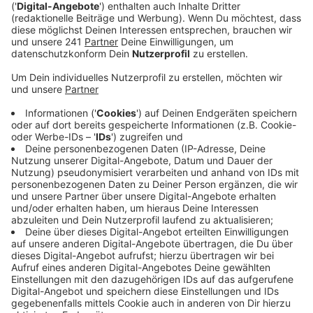
Vorbereitung alles.
Veröffentlicht:
Dienstag, 03.09.2019 08:50
Anzeige
Jogi Löw ist der schönste Bundestrainer aller Zeiten
und aller Zeiten, die da noch kommen werden und noch
dreimal hin und zurück. Quasi im Alleingang hat er aus
einem rüden Haufen die "Fashion's-Eleven" geformt.
Selbstverständlich immer dabei: Sein Handy, mit dem
er in lieb gewonnener Manier per Sprachnachricht von
seinen Erlebnissen berichtet.
Eben Jogis Sprachnachricht, die Fußball-Comedy.
Anzeige