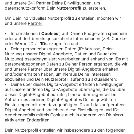
Anzeige
Teil der einwöchigen Reihe sind die Wellnesspäckchen,
mit Ideen für die Freizeitgestaltung zu Hause
enthalten. Die Päckchen können in den städtischen
Jugendhäusern abgeholt werden. Interessierte Kinder
und Jugendliche können sich über die folgenden
Instagram-Kanäle an das jeweilige Jugendhaus in ihrer
Nähe wenden: maedchentreff_mabuka,
Jugendhaus_schoene_aussicht, Jugendhauslindenhof,
Jugendhausrheindorf, hdj_opladen.
Auch das Wiesdorfer Jungendzentrum Bunker ist aktiv
und bittet dabei um Hilfe. Für ein Kooperationsprojekt
mit der Theodor-Wuppermann-Hauptschule sucht das
Zentrum noch gebrauchte, funktionsfähige Tablet
oder Computer. Weitere Info`s hierzu gibt es unter