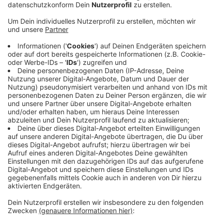
Veröffentlicht:
Donnerstag, 22.04.2021 13:49
Anzeige
Als einer DER Familien-Stadtteile gilt eigentlich
Schlebusch – mit knapp 3.800 leben hier in absoluten
Zahlen zwar auch die meisten Kinder. Anteilig sind es
aber nur 14 Prozent – und damit sogar weniger als im
stadtweiten Durchschnitt. Dafür leben in Schlebusch
aber die meisten Senioren. Mehr als jeder vierte
Schlebuscher ist über 65 Jahre. Die meisten
Leverkusener im Ausbildungs- und Studenten-Alter
leben in Wiesdorf und Küppersteg. Hier beträgt der
Anteil 10 Prozent. Beide Stadtteile sind relativ gut an
die öffentlichen Verkehrsmittel angebunden.
Anzeige