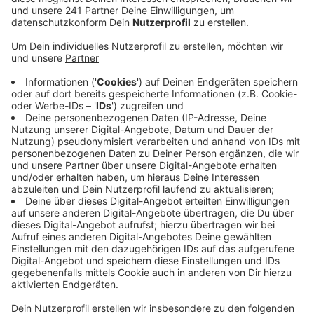
Lerneffekt bei den Schülern erzielen.
Veröffentlicht:
Donnerstag, 01.07.2021 11:24
Anzeige
Grüner Strom durch Sonnenlicht: allein mit dieser
Anlage könnten laut EVL 150 Haushalte im Jahr mit
Strom versorgt werden. Der fließt von den Dächern
direkt ins öffentliche Netz, kommt aber hauptsächlich
der Käthe-Kollwitz-Schule selbst zugute. Die will die
Anlage auch für Unterrichts-Zwecke nutzen. Am
Eingangsbereich der Schule steht eine Anzeigentafel,
die in Echtzeit über die aktuelle Einspeisung informiert.
Für die Stadt ist das Projekt ein Zeichen an die Bürger
in der Stadt. „Wir leisten einen Beitrag zur
Energiewende und zum Klimaschutz und hoffen auch