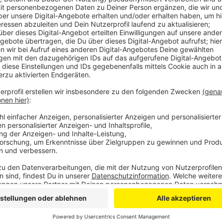
Die Betontreppen zu gießen war zwischenzeitlich ni
zu hoch war.
Außerdem arbeiten gerade noch Bagger entlang der
Hitdorfer Laach in der Nähe des Fähranlegers große 
Hochwasser helfen, den Druck gegen die Kaimauer z
sollen dort aufgefangen werden können.
Damit das Ganze trotzdem ansprechend aussieht, wi
gesät. Weil die neue Kaimauer vor der alten steht, w
Platz im Überflutungsbereich des Rheins ausgegliche
Bauarbeiten, die sich dann ein Jahr länger hingezogen
Kosten für die Sanierung der Kaimauer hatten sich im
Millionen Euro.
Anzeige