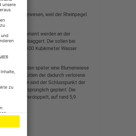
cht möglich gewesen, weil der Rheinpegel
 Mauer. Im Moment werden an der
Gruben ausgebaggert. Die sollen bei
u verringern. 300 Kubikmeter Wasser
rd in den Mulden später eine Blumenwiese
ird mit den Mulden der dadurch verlorene
n. Die Mulden sind der Schlusspunkt der
 haben, als ursprünglich geplant. Die
 Bauverlauf verdoppelt, auf rund 5,9