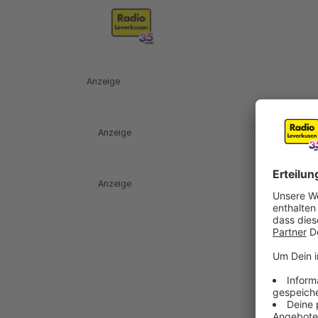
Anzeige
Anzeige
Anzeige