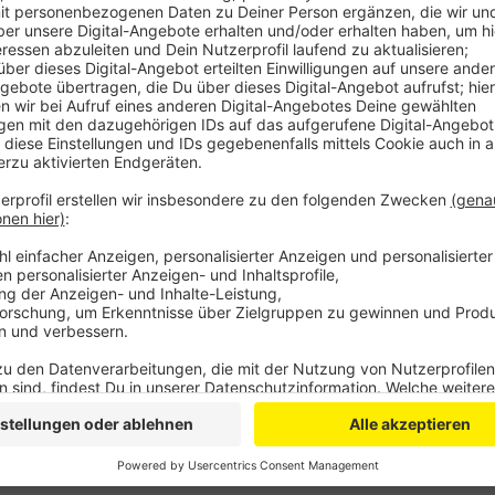
Anzeige
Die Luminaden sollen langfristig als funktionierender
gestärkt werden, so die Verwaltung. Die Planer soll
Perspektiven entwickeln. Seit Jahren hat die Stadt i
immer wieder mit Leerstand zu kämpfen. Dem will sie
Kampf ansagen. Finanziert wird das Ganze auf Förde
Anzeige