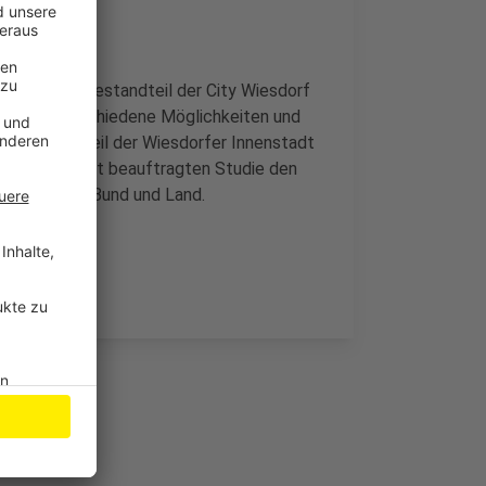
 und vitaler Bestandteil der City Wiesdorf
en dafür verschiedene Möglichkeiten und
m hinteren Teil der Wiesdorfer Innenstadt
 mit der jetzt beauftragten Studie den
rmitteln von Bund und Land.