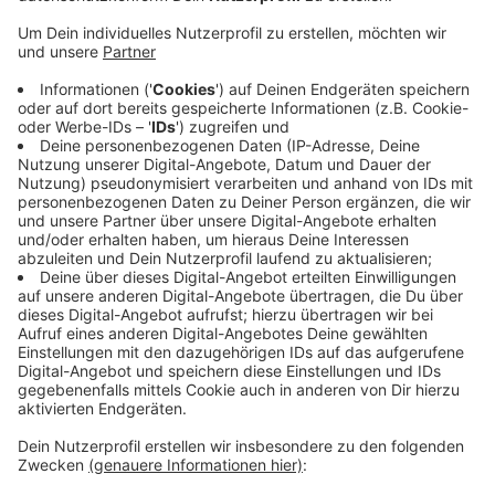
Veröffentlicht:
Montag, 19.08.2019 13:16
Anzeige
Konkret geht es um den Parkplatz am Holzer Weg.
Hier hätten zuletzt Klein-Laster und Anhänger den
Parkplatz eingenommen. Für Anhänger sei der
Parkplatz aber jetzt tabu, heißt es von der CDU. Die
Stadt habe ein entsprechendes Schild
aufgestellt. Außerdem wolle sie das Verbot auch
ausreichend kontrollieren.
Anzeige