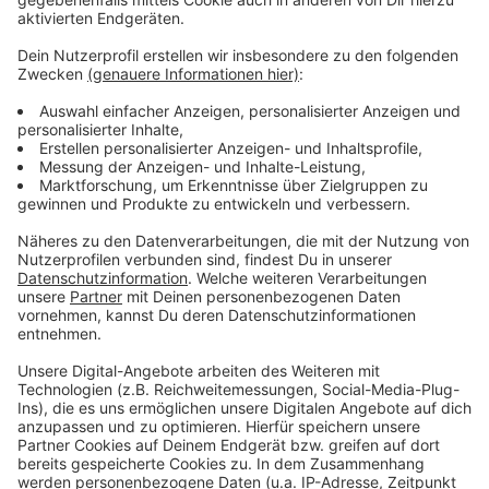
eins gewünscht. Deshalb will die Stadt jetzt weitere
Möglichkeiten prüfen.
Anzeige
Weitere Meldungen aus Leverkusen
Anzeige
Bayer Leverkusen plant Saisoneröffnung am 10.
August
Zeugensuche nach Raubüberfall in Wiesdorf
Versuchter Einbruch in Sparkassenfiliale in Opladen
Anzeige