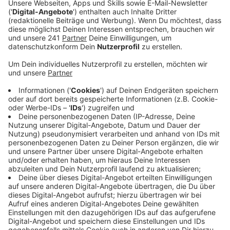
Veröffentlicht:
Dienstag, 16.07.2024 06:09
Anzeige
Die Wupsi hatte der Bahn angeboten, zukünftig Bahn-
Tickets in ihrem Kundencenter in Wiesdorf zu
verkaufen. Dieses Arrangement gab es schon mal, als
der Bahnhof in Opladen abgerissen und neu gebaut
worden war. Die Bahn würde das Angebot zwar
annehmen, aber nur, wenn sie keine Provision zahlen
müsste – und umsonst machen wir das nicht, sagt die
Wupsi. Ganz abschreiben müssen wir ein Reisezentrum
in Wiesdorf vielleicht aber noch nicht, denn in den
Plänen für das neue Bahnhofsgebäude ist Platz für ein
Reisezentrum eingeplant, denn bei einer
Bürgerumfrage hatten sich viele Leverkusener dort