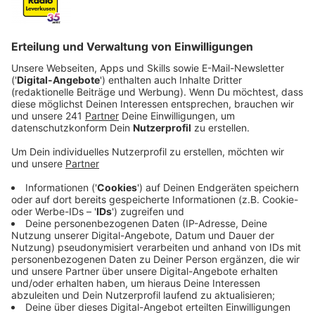
Anzeige
Ein Sound, der das, was früher einmal Indietronics hieß,
mit neuen Beats und zeitgemäßer Produktion
verbindet und nicht im Ansatz vermuten lässt, dass
KAMRAD aus Velbert in NRW kommt. Spätestens seit
2022 und seinem Song „I Believe“ hat es seine Musik
nun aus dieser Kleinstadt hinaus geschafft und
Millionen von Menschen erreicht: Der Anfang 2022
erschienene Track war der Durchbruch des 25-
Jährigen und erreichte die Top 10 der Airplaycharts in
neun europäischen Ländern sowie Gold- und
Platinstatus in fünf dieser Länder (u.a. Deutschland
und Polen).
Anzeige