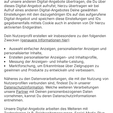
Wir benötigen Ihre
Zustimmung, um den YouTube
Video-Service zu laden!
Wir verwenden einen Service eines
Drittanbieters, um Videoinhalte
einzubetten. Dieser Service kann
Daten zu Ihren Aktivitäten
sammeln. Bitte lesen Sie die
Details durch und stimmen Sie der
Nutzung des Service zu, um dieses
Video anzusehen.
Mehr Informationen
KAMRAD - Feel Alive
Akzeptieren
Anzeige
powered by
Usercentrics Consent
Management Platform