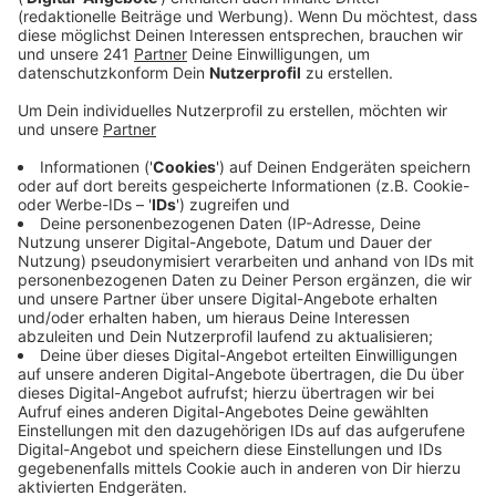
Veröffentlicht:
Freitag, 31.07.2020 10:00
Anzeige
Insgesamt sieben Parteien und fünf Wählergruppen
treten zur Kommunalwahl an - darunter auch
einige Newcomer. So treten erstmals “Die Partei”,
“Das Bürgerforum Grünes Leverkusen – Klimaliste” und
“Inter-Lev”, aber auch der eher rechtsgesinnte
“Aufbruch Leverkusen” und die AfD in Leverkusen an.
Auffällig ist, dass dieses Jahr viele junge Politiker für
einen Sitz im Stadtrat kämpfen: immerhin mehr als 20
Kandidaten sind jünger als 30 Jahre.
Für das Amt des Oberbürgermeisters bewerben sich
sieben Männer und eine Frau. Das sind so viele
Kandidaten wie nie. Erstmals tritt auch ein AfDler in