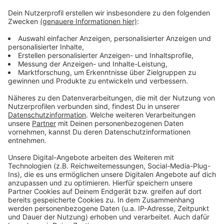
Leverkusen an: Roland Hartwig war früher
Rechtsberater bei Bayer, er wohnt allerdings gar nicht
bei uns in der Stadt, sondern in Potsdam.
Anders als bei den Oberbürgermeister-Kandidaten ist
das Geschlechter-Gleichgewicht bei der Wahlliste für
den Stadtrat einigermaßen ausgeglichen. Knapp die
Hälfte der über 470 Bewerber sind Frauen.
Anzeige
Anzeige