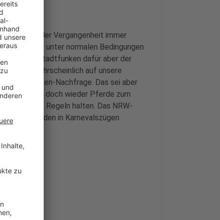
schützern in der Vergangenheit immer
Opladen laufen unter normalen Bedingungen
t der KG Altstadtfunken dafür aber der
en Jahr wahrscheinlich auf unsere
adio Leverkusen-Nachfrage. Das sei aber
menden Jahren doch wieder Pferde zum
 an strengere Regeln halten. Das NRW-
satz von Pferden in Karnevalszügen