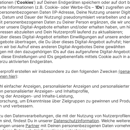
Anzeige
Der Einsatz von Pferden im Karneval wurde von Tier
wieder scharf kritisiert. Beim Rosenmontagszug in 
etwas mehr als eine Handvoll Pferde mit. Jetzt fehl
Reiternachwuchs. „Wir müssen deswegen im kommend
Pferde verzichten“, so der Vereinsvorsitzende auf R
keine endgültige Entscheidung. Sollten in den kom
Einsatz kommen, müssen sich die Karnevalisten aber
Umweltministerium hat jetzt neue Leitlinien zum Ein
festgelegt, und zwar für eine höhere Sicherheit.
Anzeige
Das sind die neuen Auflagen
Anzeige