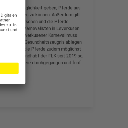
ecke die Möglichkeit geben, Pferde aus
ich versorgen zu können. Außerdem gilt
 befassten Personen und die Pferde
den. Für die Karnevalisten in Leverkusen
ausschuss Leverkusener Karneval muss
evalszug ein Gesundheitszeugnis ablegen
eln sollten die Pferde zudem möglichst
 Auch das handhabt der FLK seit 2019 so,
n mehrere Tiere durchgegangen und fünf