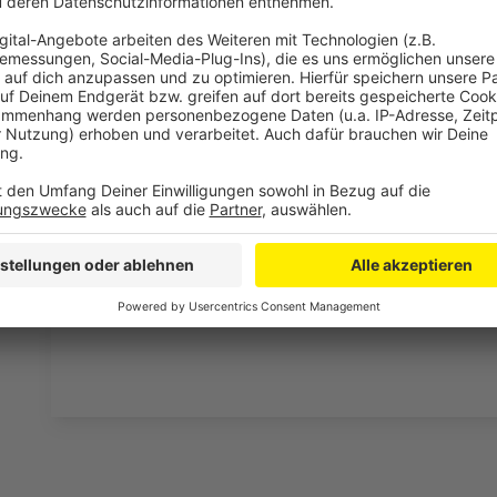
Unter anderem muss es an mehreren Punkten der Str
dem laufenden Zug herauszunehmen und schnell ärztl
ein striktes Alkoholverbot für alle mit den Pferden
müssen regelmäßig auf ihren Einsatz vorbereitet wer
bringt das keine großen Änderungen: Laut dem Fest
immer schon jedes Pferd vor seinem Einsatz im Karn
und besonders geschult werden. Nach den neuen Reg
am Ende oder Anfang des Zuges positioniert werden.
denn im Vorjahr waren beim Rosenmontagszug in Köl
Menschen verletzt worden.
Anzeige