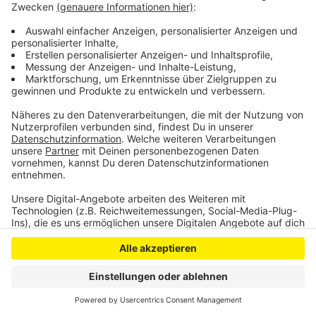
undenkbar. Viele Karnevalisten hatten sich deshalb
schweren Herzens schon vorab für eine Absage
ausgesprochen.
Anzeige
Anzeige
Anzeige
Anzeige