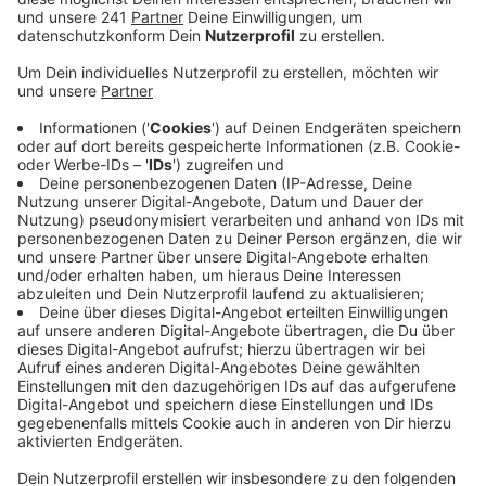
Veröffentlicht:
Mittwoch, 19.08.2020 06:21
Anzeige
Die Planungen für die Karnevalsitzungen und Züge
laufen schon Monate im Voraus – die meisten
Verträge sind schon geschlossen. Die Säle und Zelte
für die Sitzungen sind angemietet, Bands gebucht und
der Sicherheitsdienst beauftragt - macht laufende
Kosten in vielen Fällen im gut fünfstelligen Bereich.
Sollte Karneval nicht offiziell von der Regierung
abgesagt werden, blieben die Vereine auf einem
Großteil der Kosten sitzen. Unter den aktuellen
Corona-Bedingungen ist ein unbeschwerter Karneval
mit schunkelnden Jecken und ausgelassener
Stimmung auf den Zügen und den Sitzungen eh