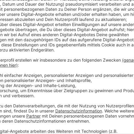
Der Verein selbst gibt an, die Tickets seien bislang
nach der herausragenden letzten Saison sind aber wo
Preiserhöhung. Außerdem werden Sportevents tatsä
teurer, weil die Ausgaben steigen und die Inflation fi
Zahlen der Landesstatistiker.
Anzeige
Mehr Meldungen aus Leverkusen
Anzeige
Höhere Parkgebühren für SUVs in Leverkusen?
Aktueller Zensus: Leverkusen hat immer mehr Einwo
Rekordhoch: Leverkusen hat volle Trinkwasserspeic