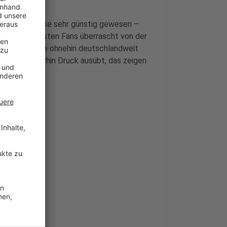
 vergleichsweise sehr günstig gewesen –
hl die wenigsten Fans überrascht von der
chlich gerade ohnehin deutschlandweit
nanziell weiterhin Druck ausübt, das zeigen
hner
her