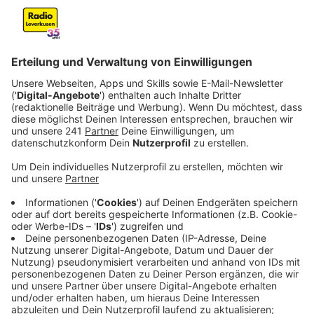
euch da.
Veröffentlicht:
Mittwoch, 17.07.2024 15:45
Anzeige
Zahlen im Urlaub ist immer wieder aufs neue ein
Thema. Auch bei der Europäischen
Verbraucherzentrale. Die Empfehlung von Andre
Schulze-Wethmar lautet daher: Bargeld kann geklaut
werden, Karten auch, bringt dem Dieb aber weniger.
Am besten solltet ihr mit Kreditkarte unterwegs sein.
"Zum Beispiel bei Mautstationen in Frankreich. Da
kommt man mit einer Girokarte nicht weit. Es bedarf
einer Kreditkarte. Die ist schließlich auch das übliche
Zahlungsmittel im Ausland."
Anzeige