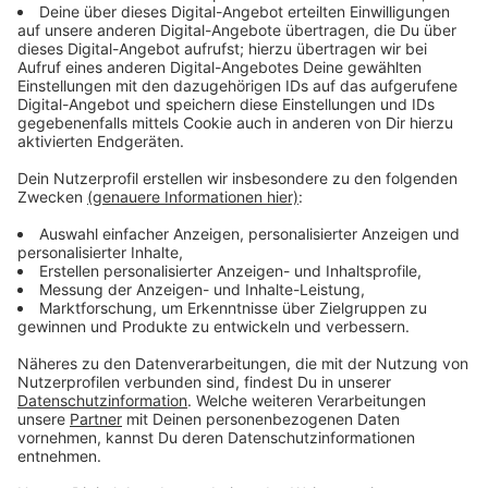
PIN nicht auf Karte schreiben
Anzeige
Es ist ein simpler, aber oft vernachlässigter Tipp: Die
PIN gehört nicht auf die Karte selbst. Eher in einen
Passwortmanager schreiben, wenn es sein muss. Am
besten ist es aber auch einfach, sich die vier Zahlen
wirklich gut einzuprägen.
Anzeige
Betrag in Euro umrechnen lassen - nicht
immer vernünftig
Anzeige