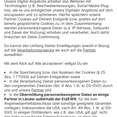
Ein weiterer Tipp, den möglicherweise nicht alle von
euch kennen, gilt für Länder, die den Euro nicht als
Währung haben. Ihr könnt beim Bezahlen den Betrag
direkt in Euro umrechnen lassen. Meist ist es an
Kassen oder Bankautomaten möglich. Allerdings ist
das nicht in allen Ländern eine gute Idee. Der
Wechselkurs ist meist deutlich schlechter. Dazu sagt
Andre Schulze-Wethmar: "Das perfide an der Sache ist,
dass meistens noch eine Warnung erscheint. 'Wollen
sie wirklich keinen festen Tauschkurs wählen?' So
klingt es, als wenn man den festen Tauschkurs
unbedingt nehmen sollte, weil man ansonsten
Nachteile erleidet. Da sollte man sich trotzdem nicht
verrückt machen lassen. Auf jeden Fall die Abbuchung
ohne Umrechnung wählen."
Für den Fall der Fälle rät die Verbraucherzentrale
dennoch dazu, etwas Bargeld dabei zu haben. Wie es