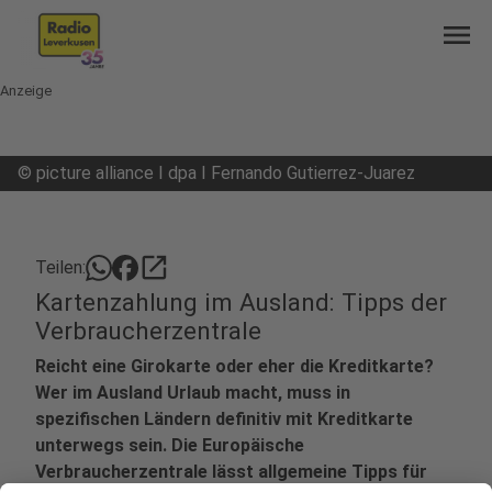
menu
Anzeige
©
picture alliance I dpa I Fernando Gutierrez-Juarez
open_in_new
Teilen:
Kartenzahlung im Ausland: Tipps der
Verbraucherzentrale
Reicht eine Girokarte oder eher die Kreditkarte?
Wer im Ausland Urlaub macht, muss in
spezifischen Ländern definitiv mit Kreditkarte
unterwegs sein. Die Europäische
Verbraucherzentrale lässt allgemeine Tipps für