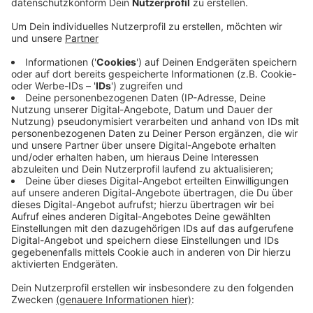
Anzeige
Demnach soll der Laden zum 1. Juli dieses Jahres von
der Supermarktkette übernommen werden – wie
bisher rund 100 andere Real-Märkte deutschlandweit
auch. Kaufland werde alle Mitarbeiter des Standorts
übernehmen, die zum Übernahmetag in einem gültigen
Arbeitsverhältnis stehen, heißt es von Real. Das
betrifft rund 200 Mitarbeiter.
Der letzte Verkaufstag von Real ist am kommenden
Samstag. Wie lange das Geschäft dann für den Umbau
geschlossen bleiben muss, ist noch nicht bekannt.
Anzeige