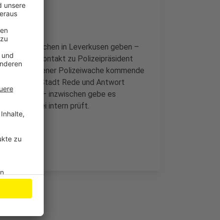
iger Polizeiwachen in Leverkusen geben –
ht in engem Kontakt zu Polizeipräsident
 für die Opladener Polizeiwache kommende
itiker in der Stadt Rede und Antwort
ten Standort – inzwischen gebe es
e die Polizei intern prüft.