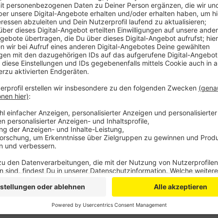
Anzeige
Es wird nicht weniger Polizisten und auch nicht wen
so steht es in der Stellungnahme der Stadt. Sie ste
Uwe Jacob. Er will sich zu konkreten Umzugsplänen
Woche im Stadtrat aber selbst äußern – und den Pol
stehen. Aktuell läuft die Suche nach einem geeigne
favorisierte Standorte in Wiesdorf und Opladen, welch
Anzeige