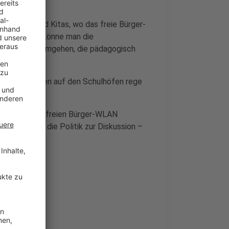
n Schulen und Kitas, wo das freie Bürger-
. Zum einen könne man die
hränkungen umgehen, die pädagogisch
errichtszeiten auf den Schulhöfen rege
t.
nd Kitas vom freien Bürger-WLAN
en Mal in die Politik zur Diskussion –