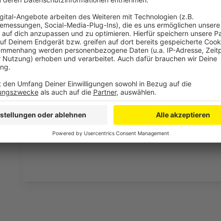
Rheinpegel in Leverkusen steigt - keine Hochwasser
Architekten und Leverkusener gestalten neues Wies
E-Scooter sollen nach Leverkusen kommen
Anzeige