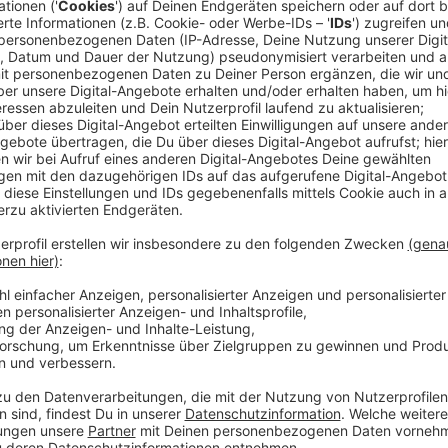
Der Grund: Die Erfahrungen haben gezeigt, dass in de
WLAN bereits eingerichtet ist, Probleme auftauchen
Jugendschutzmaßnahmen und die Sperren und Einsc
Sinn machen.
Zum andere werde das freie WLAN außerhalb der Unt
genutzt, was zu viel Lärm und Müll führe, so die Stad
Deswegen soll jetzt entschieden werden, Schulen u
auszunehmen. Am Donnerstag geht das Thema zum erst
endgültig entscheiden wird da aber noch nichts.
Anzeige
Weitere Meldungen aus Leverkusen
Anzeige