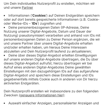
Anzeige
Der Leverkusener Inzidenzwert ist erstmals über 200
gestiegen. In Rücksprache mit dem Land soll es
deshalb weiter Distanzunterricht geben. Eine
Ausnahme gilt nur für Abschlussklassen. Sie dürfen
weiterhin Unterricht in den Schulen haben. Auch die
Notbetreuung soll weiterhin stattfinden.
Anzeige
Anzeige