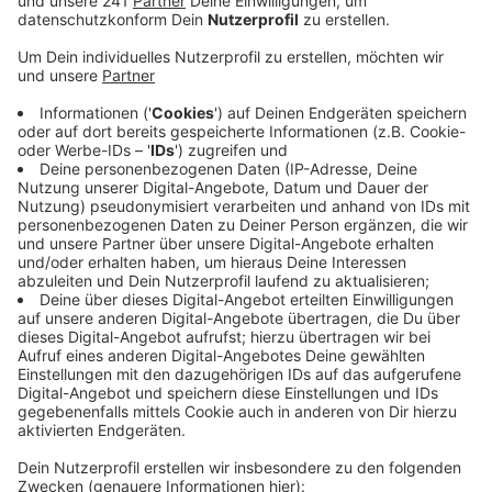
Veröffentlicht:
Freitag, 16.09.2022 06:39
Anzeige
Konkret geht es den Parteien um das russische
Theaterstück „Das Schicksal als Geschenk“ und den
Auftritt von Nadeschda Babkina. Sie bezeichnen die
Fraktionen als Putins Propaganda-Sängerin.
Angesichts der Kriegshandlungen in der Ukraine ist es
nicht akzeptabel, die Künstler bei uns in der Stadt
auftreten zu lassen, so die Partein. Sie fordern von der
Stadt die Veranstaltungen kurzfristig abzusagen.
Laut Stadt sind beide externen Veranstaltungen
mittlerweile von Veranstalter-Seite abgesagt. Zu den
Gründen ist nichts bekannt. Der Antrag der Parteien
hat sich damit erledigt.