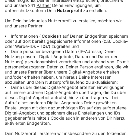
sich auch die Leverkusener Hausärzte rum.
Veröffentlicht:
Dienstag, 11.05.2021 14:59
Anzeige
Menschen, die von Schlebusch aus angeblich die
Uroma in Bayern pflegen und deshalb eine Impfung
brauchen. Mit solchen Impfgeschichten haben es die
Hausarztpraxen täglich zutun, sagt Leverkusens
Ärztesprecher.
Er weist noch einmal darauf hin, dass
die Ärzte verpflichtet sind die Impfreihenfolge
einzuhalten. Auch wenn Impfstoff übrig sei, müsse es
nachweisbare Gründe für eine Spontanimpfung geben.
Die Malteser weisen pro Woche schätzungsweise
zehn Vordrängler direkt am Eingang des Impfzentrums
ab. Und das rigoros. Dass es Impfdrängler geben wird,
sei von Anfang mit eingeplant gewesen, sagte ein