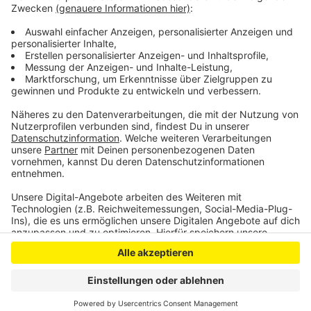
Sprecher – deshalb sei auch Security vor Ort.
Anzeige
Anzeige
Anzeige
Anzeige