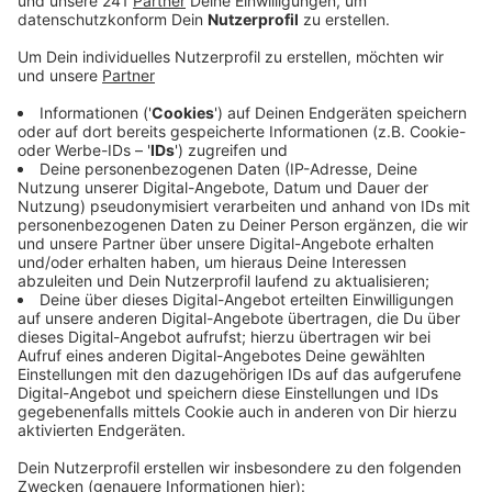
Anzeige
Vorerst sind bis zum 19. April alle Veranstaltungen
abgesagt. Bayer Kultur will die ausgefallenen
Veranstaltungen nach Möglichkeit in der zweiten
Jahreshälfte nachholen. Tickets behalten dafür ihre
Gültigkeit. Karteninhaber können die Karten aber auch
zurückgeben und den Preis erstattet bekommen.
Am Mittwochnachmittag hat die Stadtverwaltung
mitgeteilt, dass eine 62-Jährige Leverkusenerin positiv
auf das Coronavirus getestet wurde. Sie kuriert jetzt
ihre Krankheit unter häuslicher Quarantäne aus. Sie soll
sich bei dem anderen bestätigten Leverkusener Fall
angesteckt haben. Aktuell sind fast 80 Menschen in
häuslicher Quarantäne.