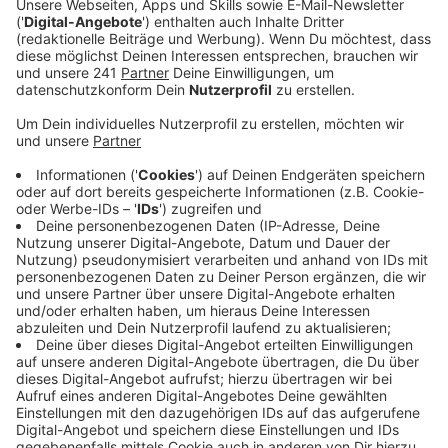
Mittlerweile sind an den Straßen in unserer Stadt
alle Flutschäden weitgehend behoben. An einigen
Brücken ist noch etwas zu tun.
Veröffentlicht:
Montag, 23.01.2023 06:41
Anzeige
Sperrungen gibt es aktuell noch an den Brücken
Talstraße und Biesenbach – die Arbeiten stehen aber
kurz vor dem Abschluss. Die Stadt rechnet damit, die
Straßen bis Ende März wieder öffnen zu können. Die
Brücke Wietscher Mühle befindet sich derzeit in
Planung und wird wohl erst 2024 fertig.
Verzögerungen gibt es auch für alle Leverkusener
Pendler, die auf die Freigabe der K2 zwischen
Burscheid und Hilgen warten: Die Strecke am
Paffenlöher Steffie vorbei sollte eigentlich im