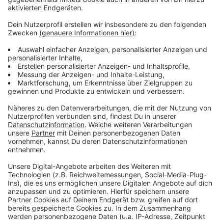
Dezember fertig werden. Durch die Witterung
verzögert sich das aber auf Ende März.
Anzeige
Mehr Meldungen aus Leverkusen
Anzeige
Massiver Stellenabbau bei Kölner Autobauer Ford?
Leverkusen: Hundehalter sollen mit Steuer warten
Erneute Debatte um A1-Rastplatz in Leverkusen
Anzeige