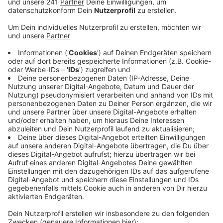
aufgehängt zu haben. Oder diese an gefährlichen
und falschen Orten platziert zu haben.
Veröffentlicht:
Montag, 03.08.2020 11:35
Anzeige
Beim Wahlausschuss am Montag Nachmittag will die
FDP erreichen, dass die Parteien für ihr Vorgehen
bestraft werden. Sie will, dass die Parteien alle zu früh
aufgehängten Plakate abhängen sollen.
Außerdem fordert sie, dass an Laternen nur drei
Plakate angebracht werden dürfen. Die
zuletzt Angebrachten sollen abgehängt werden.
Die Stadtverwaltung hatte signalisiert, das Vorgehen
der Parteien dokumentieren, aber nicht bestrafen zu
wollen.