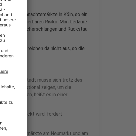
großen Weihnachtsmärkte in Köln, so ein
 ein unkalkulierbares Risiko. Man bedaure
ängen mit Besucherschlangen und Rückstau
r im Sitzen reichen da nicht aus, so die
t
: Die Innenstadt müsse sich trotz des
chtlich emotional zeigen, um die
s zu schaffen, heißt es in einer
lich geschmückt wird, fordert
rnehmen.
ren Weihnachtsmärkte am Neumarkt und am