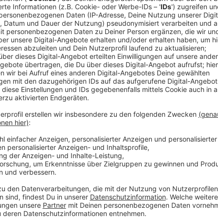
Jedes Jahr besuchten sechs Millionen Menschen die 
Sprecher des Altstadt-Marktes – das sei dieses Jahr
das sehr, aber besonders die Situation an den Eing
könne man nicht verantworten.
Einbahnstraßensysteme, Maskenpflicht und Verzehr nu
Einschätzung.
Handel will trotzdem Weihnachtsdeko in der Stad
Sorgen macht die Absage auch dem Handel der Stadt
Ausfalls der Märkte am Dom und am Heumarkt weihna
Rahmenbedingungen für die wichtigste Zeit des Jahre
Mitteilung des Stadtmarketings.
Wichtig ist, dass die Innenstadt trotzdem weihnacht
der Zusammenschluss von mehr als 200 Kölner Unte
Momentan blicken alle auf die verbliebenen größe