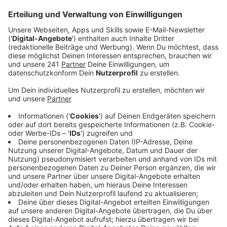
Veröffentlicht:
Freitag, 18.09.2020 11:12
Anzeige
Wer die nicht mehr hat, kann auch einfach nur mit
seinem Personalausweis ins Wahllokal kommen. Bis
Anfang nächster Woche können außerdem noch
Briefwahlunterlagen beantragt werden.
Wer schon mit
der Briefwahl für die Kommunalwahl auch die
Stichwahl 27. September beantragt hat, bekommt die
Wahlunterlagen rechtzeitig nach Hause gesandt. Er
muss nichts weiter tun. Wer sich darüber nicht sicher
ist, kann sich beim Wahlamt informieren unter (0214)
406-5513.
Die Briefwahl für die Stichwahl kann
bis zum 22.