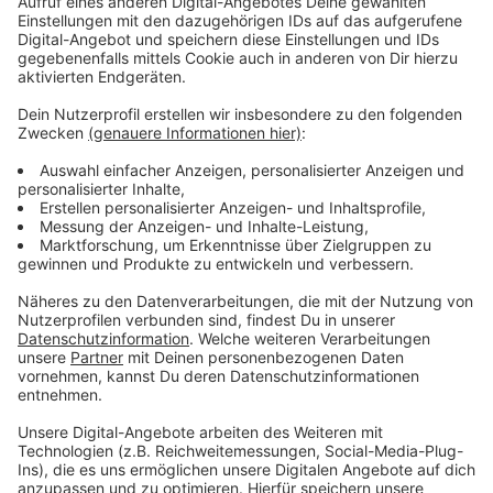
September, 24:00 Uhr
auf verschiedenen Wegen
beantragt werden:
online
hier
QR-Code: Auf den Wahlbenachrichtigungen ist ein
Code (gerastertes Quadrat) aufgedruckt. Wird
dieser mit einem Smartphone gescannt, gelangt
man zum
Online-Antrag
Per E-Mail:
360-wahlen
stadt.leverkusen
de
(Bitte
geben Sie Ihren Namen, das Geburtsdatum und
die Adresse für die Zusendung der Unterlagen an).
Per Post:
formlos. Bitte beachten Sie den
Postweg (Dauer).
Die Briefwahlunterlagen können auch für eine
auswärtige Versandanschrift angefordert werden.
Denken Sie in diesem Fall bitte an den Postweg
(Dauer) die genaue Bezeichnung der
Unterkunft/den Namen des Wohnungsgebers und
die vollständige, auswärtige Adresse.