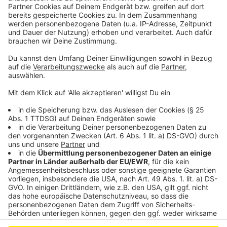
Persönlich im Rathaus:
Dort können Sie die
Briefwahl ab Donnerstag, 17. September,
beantragen und direkt wählen. Das geht auch
ohne Wahlbenachrichtigung. Dafür wird jedoch der
Personalausweis oder der Reisepass benötigt.
Letzter möglicher Termin ist Freitag, 25.
September 18 Uhr.
Anzeige
Anzeige
Anzeige