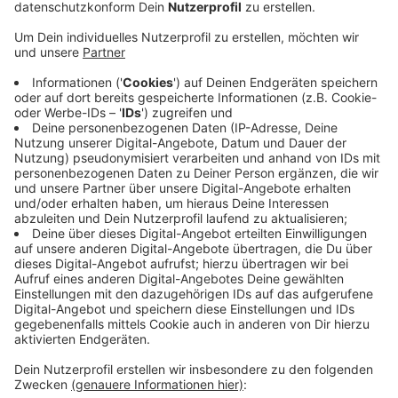
Anzeige
In Zukunft will die Sparkasse Leverkusen noch stärker
auf persönliche Beratung setzen. Mit dieser Strategie
will sich die Sparkasse auch langfristig gegen reine
Online-Banken behaupten. Lange Öffnungszeiten der
Leverkusener Filialen am Donnerstag und teilweise
auch am Dienstag würden gut bei den Kunden
ankommen, so die Sparkasse.
Wichtig sei auch weiterhin das soziale Engagement. Im
letzten Jahr hat die Sparkasse knapp 700 Millionen
Euro an Vereine, ehrenamtliche Institutionen und
soziale Projekte in der Stadt gespendet.
Anzeige