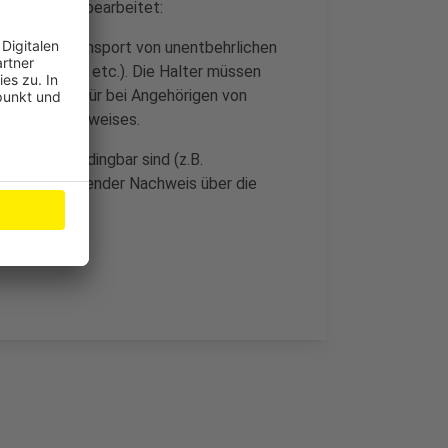
Zulassungen bearbeitet:
esen oder Transport von unentbehrlichen
eltransporte etc.). Die Halter müssen
rlegen oder für bei Angehörigen von
des Dienstausweises.
portes unabdingbar sind (z.B.
in entsprechender Nachweis über die