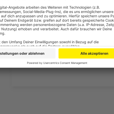
In der Zulassungsstelle werden nur noch folgenden 
Für Halter, die in sozialen Berufen, im Gesundheitsw
Gütern arbeiten (z.B. Krankenhaus, Ärzte, Lebensmitt
entweder einen Bescheinigung ihres Arbeitgebers vo
Feuerwehr, Rettungsdienst oder Polizei eine Kopie 
Fahrzeuge, die zur Aufrechterhaltung des Warentrans
Lebensmittel, Baustoffe etc.) Zur Zulassung muss e
Gewerbetätigkeit vorgelegt werden.
Anzeige