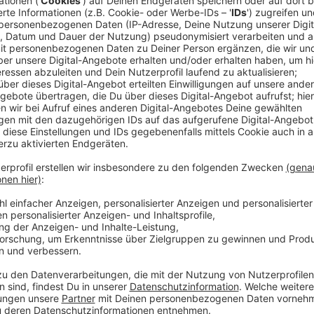
Daher gelten bis auf Weiteres folgende Regelungen:
Führerscheinstelle:
Persönliche Vorsprachen sind nur für folgenden Anli
möglich:
Verlängerung der Fahrerlaubnis
Fahrerkarten
Personenbeförderungsscheine
Abholungen für Personen, die durch eine Arbei
dass der Führerschein im Interesse der Öffentli
Personal aus dem medizinischen Sektor)
Termine für die oben genannten Anliegen können üb
online
angefragt werden.
Zulassungsstelle: