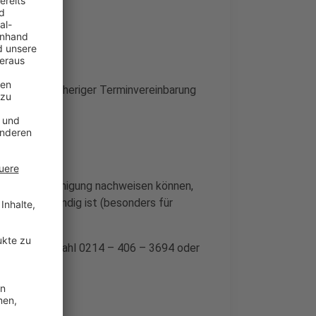
egen nach vorheriger Terminvereinbarung
tgeberbescheinigung nachweisen können,
chkeit notwendig ist (besonders für
er die Durchwahl 0214 – 406 – 3694 oder