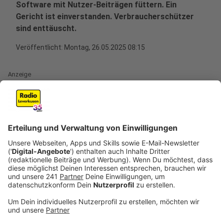
Software mit Nutzer-Beiträgen füttern. Ein
Gericht ist einverstanden. Verbraucherschützer
sind enttäuscht.
Veröffentlicht:
Montag, 26.05.2025 08:15
Anzeige
Meta will ab dem 27. Mai in seinen Diensten Facebook
und Instagram öffentliche Beiträge erwachsener
Nutzerinnen und Nutzer für KI-Trainingszwecke
verwenden. "Wir tun dies auf Grund eines berechtigten
Interesses, um KI bei Meta zu entwickeln und weiter
zu verbessern", hatte der Konzern seinen Nutzern
mitgeteilt. Die Daten können verwendet werden, wenn
die Kunden
nicht aktiv widersprechen
. Dagegen hatte
die Verbraucherzentrale NRW geklagt und ist vor dem
Oberlandesgericht Köln gescheitert.