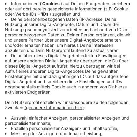
Der Antrag der Verbraucherzentrale sei unbegründet,
sagte Richter Oliver Jörgens vom OLG Köln. Meta
berufe sich auf ein berechtigtes Interesse nach der
Datenschutzgrundverordnung. Die angekündigte
Verwendung der Daten für KI-Trainingszwecke sei
auch ohne Einwilligung der Betroffenen rechtmäßig.
Meta verfolge mit der Verwendung zum KI-Training
einen legitimen Zweck. Dieser Zweck könne nicht
durch andere, weniger einschneidende Mittel erreicht
werden.
Anzeige
Meta freut sich über Gerichtsentscheidung
Anzeige