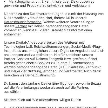
Meta begrüßte die Entscheidung. Man bekräftige,
dass der Ansatz keine Datenschutz-Bestimmungen
verletze und im Einklang mit der Bewertung durch die
irische Datenschutzkommission stehe. "Wir sind
verpflichtet, Deutsch-trainierte KI in die Hände der
deutschen Bevölkerung zu bringen und sicherzustellen,
dass jeder in Europa gleichberechtigten Zugang zu den
vollen Vorteilen der generativen KI hat", erklärte ein
Meta-Sprecher. Die Verbraucherzentrale äußerte sich
enttäuscht. "Aus unserer Sicht bleibt die Nutzung
personenbezogener Daten für das Training der Meta-
eigenen KI hochproblematisch", sagte VZ-NRW-
Vorstand Wolfgang Schuldzinski. Die Ablehnung des
Eilantrags bedeute, dass nun Fakten geschaffen
würden, obwohl es weiterhin erhebliche Zweifel an der
Rechtmäßigkeit der Verwendung in dieser Form gebe.
Anzeige