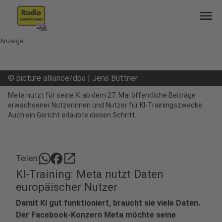
menu
Anzeige
©
picture alliance/dpa | Jens Büttner
Meta nutzt für seine KI ab dem 27. Mai öffentliche Beiträge
erwachsener Nutzerinnen und Nutzer für KI-Trainingszwecke.
Auch ein Gericht erlaubte diesen Schritt.
open_in_new
Teilen:
KI-Training: Meta nutzt Daten
europäischer Nutzer
Damit KI gut funktioniert, braucht sie viele Daten.
Der Facebook-Konzern Meta möchte seine