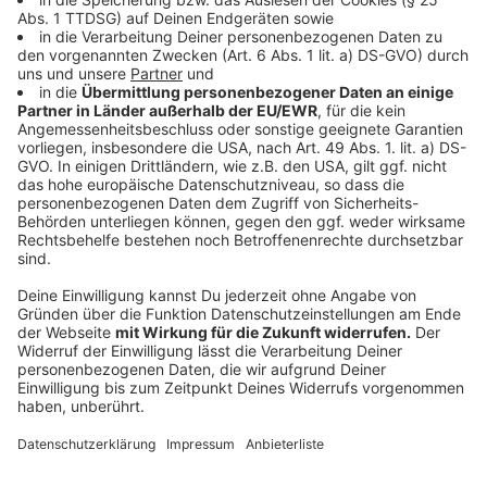
Welche Daten nutzt Meta genau?
Anzeige
Ab dem 27. Mai werden sämtliche öffentlich
einsehbaren Inhalte für die KI zugänglich gemacht:
Posts, Kommentare, Fotos, Videos und Storys. Meta
beruft sich dabei auf ein "berechtigtes Interesse",
diese Daten zu verwenden, sofern Nutzer dem nicht
explizit widersprechen. Dies ist ohne Einschänkung nur
noch bis zum 26. Mai möglich.
Anzeige
Experte: Gerichtsentscheidung
"nachvollziehbar"
Anzeige