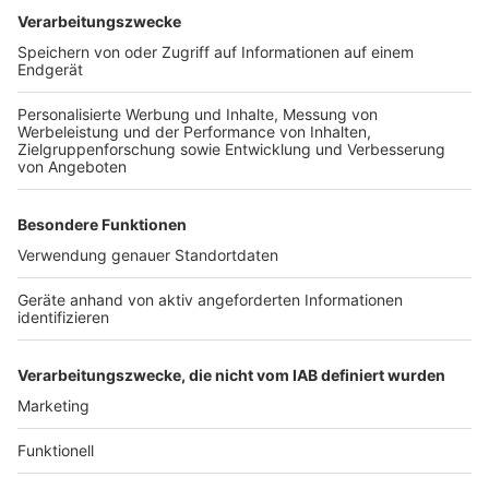
Rechtsanwalt Christian Solmecke von der Kanzlei
WBS.Legal
bezeichnete die Entscheidung als
"rechtlich nachvollziehbar". "Datenschutzethisch sollte
sie aber nicht das letzte Wort sein", erklärte der
Datenschutzexperte auf Anfrage der Deutschen
Presse-Agentur. Meta sei beim Umgang mit
personenbezogenen Daten in der Vergangenheit alles
andere als ein Musterknabe gewesen. "Umso
verständlicher ist die Skepsis, wenn Meta nun
Milliarden von Nutzerbeiträgen für das Training seiner
KI-Systeme nutzen will und das ohne aktive
Einwilligung."
Anzeige