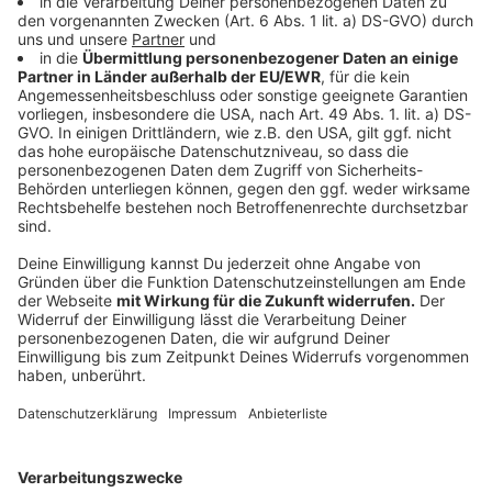
Zusammenarbeit mit der Firma Palantir sorgt für
Diskussionen. Datenschützer und die Opposition
kritisieren, dass Palantir dem Multimilliardär Peter
Thiel gehört, einem prominenten Unterstützer vom
US-Präsident Donald Trump
. Zudem ist die Software
äußerst kostspielig: Für sechs Jahre Nutzung zahlt das
Land NRW 39 Millionen Euro. Datenschützer sehen
außerdem kritisch, dass Palantir polizeiliche
Datenbanken miteinander verknüpft, was potenziell
sensible Informationen gefährden könnte.
Anzeige
Das sind Zukunftsperspektiven
Anzeige
Die geplante Ausweitung des KI-Einsatzes zeigt, dass