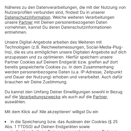
Anzeige
©
picture alliance/dpa | Volker Danisch
NRW-Innenminister Herbert Reul. Er ist großer
Verfechter von schneller und konsequenter
Täterverfolgung.
Anzeige
Kritik an der Nutzung von KI
Anzeige
Trotz der Erfolge gibt es auch erhebliche Kritik an der
Nutzung von KI durch die Polizei. Besonders die