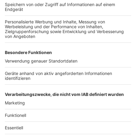
die Polizei in NRW verstärkt auf technologische
Innovationen setzt, um ihre Arbeit zu optimieren.
Gleichzeitig bleibt die Debatte um Datenschutz und
Kosten ein zentraler Punkt, der auch in Zukunft für
Diskussionen sorgen dürfte.
Die neuen KI-Server sollen noch in diesem Jahr in
Betrieb genommen werden. Ob sie die Erwartungen
erfüllen und die Ermittlungsarbeit tatsächlich
revolutionieren können, wird sich in der Praxis zeigen
Autoren: José Narciandi & Joachim Schultheis
Anzeige