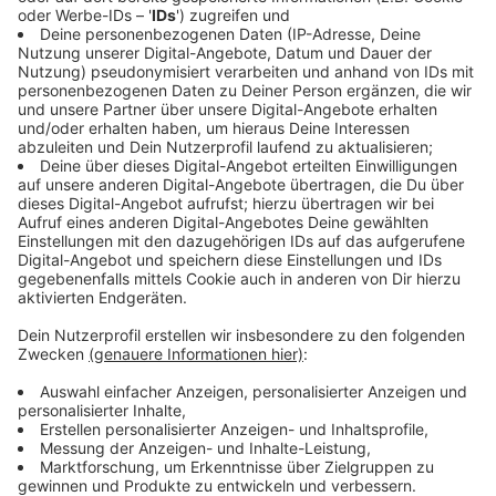
Anzeige
Bisherige Erfahrungen mit KI bei der Polizei
Anzeige
Die Polizei in NRW nutzt bereits seit Jahren KI-
gestützte Software. Ein prominentes Beispiel ist das
Programm "Gotham" der
US-Firma Palantir
, das seit
etwa vier Jahren im Einsatz ist. Diese Software hilft
dabei, Straftaten zu verhindern, bevor sie entstehen.
So konnte beispielsweise eine anonyme Amokdrohung
aufgeklärt werden. Darüber hinaus wird die Software
genutzt, um vorherzusagen, in welchen Wohngebieten
verstärkt mit Einbrüchen zu rechnen ist. Auch bei der
Analyse von Datenmengen im Zusammenhang mit
Ermittlungen zu Kinderpornografie kommt KI bereits
zum Einsatz.