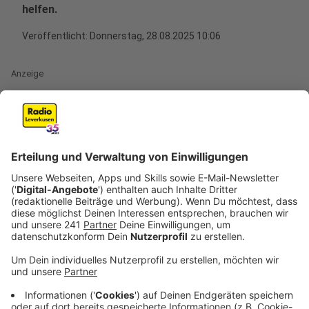
helfen.
Veröffentlicht:
Donnerstag, 28.08.2025 10:06
Anzeige
Noch in diesem Jahr will
die Polizei in Nordrhein-
Westfalen ihre Arbeit mit Künstlicher Intelligenz (KI)
deutlich ausweiten
. Geplant ist der Einsatz einer KI, die
eigenständig Social-Media-Kanäle und sogar
verschlüsselte Foren durchforstet, um Hinweise auf
Anschlagspläne zu finden. Die KI soll außerdem in der
Lage sein, Nachrichten in Echtzeit zu übersetzen.
Dafür wird im Rhein-Erft-Kreis eine spezielle
Hardware-Anlage installiert. Ziel ist es, Massendaten
effizienter auszuwerten und so die Ermittlungsarbeit
zu verbessern.