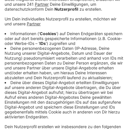
Bühnenprogramm geben.
Veröffentlicht:
Samstag, 19.09.2020 08:13
Anzeige
Auch die Mitmachaktionen werden nicht stattfinden.
Das Gleiche gilt auch für den Neulandpark.
Das NaturGut Ophoven hat angekündigt sein Kinder-
und Jugendmuseum zu öffnen, allerdings auch hier
ohne spezielles Programm. Der Verkehrsverbund
Rhein-Sieg hält aber trotzdem an seiner Ticket-Aktion
fest. Sonntag dürfen Kinder bis einschließlich 14 Jahre
den ganzen Tag im VRS-Gebiet kostenlos Bus und
Bahn fahren.
Der Weltkindertag steht in diesem Jahr unter dem
Motto “Kinderrechte schaffen Zukunft” und soll auf