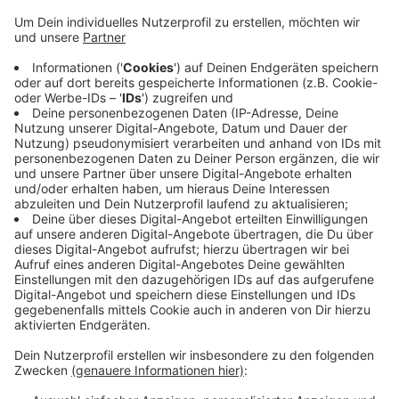
Anzeige
Kinder aus 15 Leverkusener Kitas haben in den letzten
Wochen gelernt, wie man ein gesundes Müsli
zusammenstellt und wie die Zutaten dafür eigentlich
heißen. Damit das Thema in Zukunft präsent bleibt,
haben die Kinder das Müsli und Infos für die Eltern mit
nach Hause genommen. Die Aktion läuft im Zuge der
Bundesweiten Aktionstage zum Thema
Nachhaltigkeit.
Anzeige